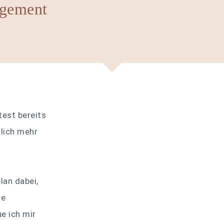
gement
test bereits
lich mehr
lan dabei,
te
e ich mir